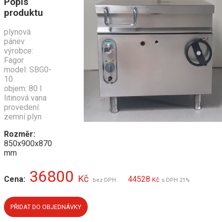
Popis
produktu
plynová
pánev
výrobce:
Fagor
model: SBG0-
10
objem: 80 l
litinová vana
provedení:
zemní plyn
Rozměr:
850x900x870
mm
36800
Kč
Cena:
44528
Kč
bez DPH
s DPH 21%
PŘIDAT DO OBJEDNÁVKY