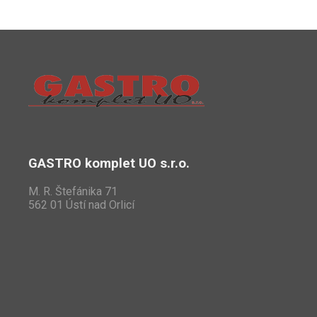
GASTRO komplet UO s.r.o.
M. R. Štefánika 71
562 01 Ústí nad Orlicí