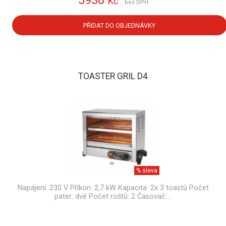
Kč
bez DPH
PŘIDAT DO OBJEDNÁVKY
TOASTER GRIL D4
% sleva
Napájení: 230 V Příkon: 2,7 kW Kapacita: 2x 3 toastů Počet
pater: dvě Počet roštů: 2 Časovač:…