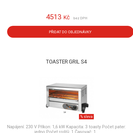
4513
Kč
bez DPH
PŘIDAT DO OBJEDNÁVKY
TOASTER GRIL S4
% sleva
Napájení: 230 V Příkon: 1,6 kW Kapacita: 3 toasty Počet pater:
jedno Počet roštů: 1 Časovač: 1…