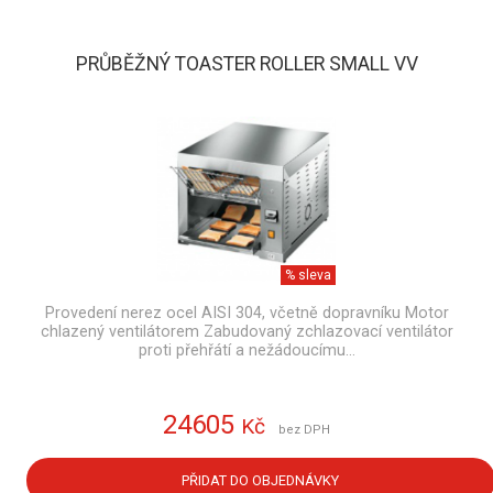
PRŮBĚŽNÝ TOASTER ROLLER SMALL VV
% sleva
Provedení nerez ocel AISI 304, včetně dopravníku Motor
chlazený ventilátorem Zabudovaný zchlazovací ventilátor
proti přehřátí a nežádoucímu…
24605
Kč
bez DPH
PŘIDAT DO OBJEDNÁVKY