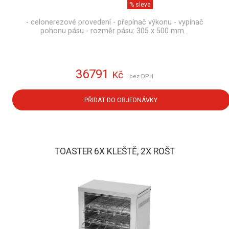
% sleva
- celonerezové provedení - přepínač výkonu - vypínač
pohonu pásu - rozměr pásu: 305 x 500 mm…
36791
Kč
bez DPH
PŘIDAT DO OBJEDNÁVKY
TOASTER 6X KLEŠTĚ, 2X ROŠT