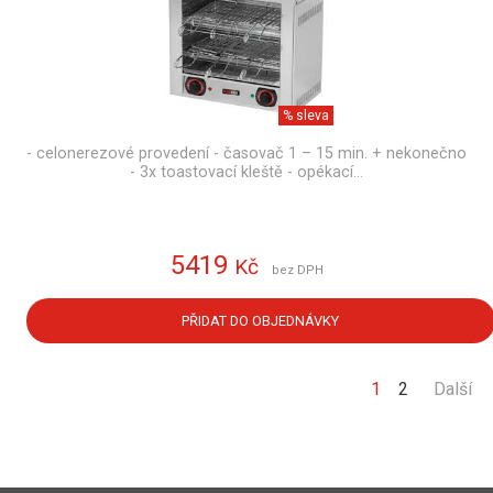
% sleva
- celonerezové provedení - časovač 1 – 15 min. + nekonečno
- 3x toastovací kleště - opékací…
5419
Kč
bez DPH
PŘIDAT DO OBJEDNÁVKY
1
2
Další