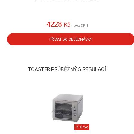
4228
Kč
bez DPH
PŘIDAT DO OBJEDNÁVKY
TOASTER PRŮBĚŽNÝ S REGULACÍ
% sleva