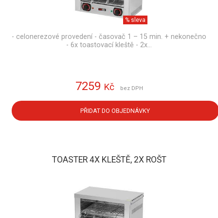
% sleva
- celonerezové provedení - časovač 1 – 15 min. + nekonečno
- 6x toastovací kleště - 2x…
7259
Kč
bez DPH
PŘIDAT DO OBJEDNÁVKY
TOASTER 4X KLEŠTĚ, 2X ROŠT