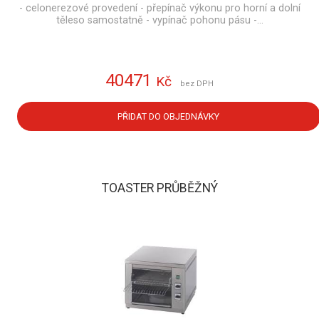
- celonerezové provedení - přepínač výkonu pro horní a dolní
těleso samostatně - vypínač pohonu pásu -…
40471
Kč
bez DPH
PŘIDAT DO OBJEDNÁVKY
TOASTER PRŮBĚŽNÝ