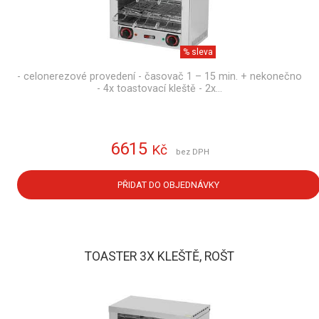
% sleva
- celonerezové provedení - časovač 1 – 15 min. + nekonečno
- 4x toastovací kleště - 2x…
6615
Kč
bez DPH
PŘIDAT DO OBJEDNÁVKY
TOASTER 3X KLEŠTĚ, ROŠT