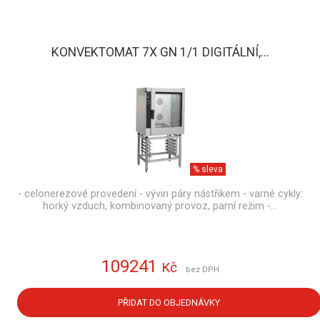
KONVEKTOMAT 7X GN 1/1 DIGITÁLNÍ,...
% sleva
- celonerezové provedení - vývin páry nástřikem - varné cykly:
horký vzduch, kombinovaný provoz, parní režim -…
109241
Kč
bez DPH
PŘIDAT DO OBJEDNÁVKY