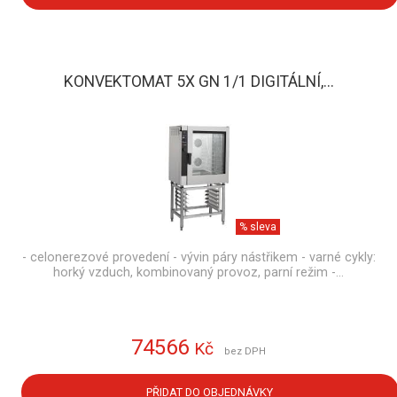
KONVEKTOMAT 5X GN 1/1 DIGITÁLNÍ,...
% sleva
- celonerezové provedení - vývin páry nástřikem - varné cykly:
horký vzduch, kombinovaný provoz, parní režim -…
74566
Kč
bez DPH
PŘIDAT DO OBJEDNÁVKY