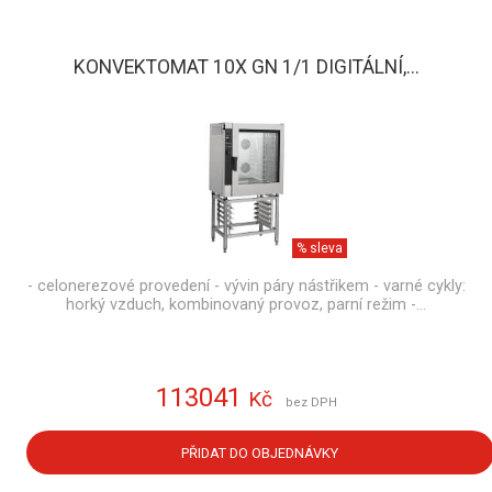
KONVEKTOMAT 10X GN 1/1 DIGITÁLNÍ,...
% sleva
- celonerezové provedení - vývin páry nástřikem - varné cykly:
horký vzduch, kombinovaný provoz, parní režim -…
113041
Kč
bez DPH
PŘIDAT DO OBJEDNÁVKY