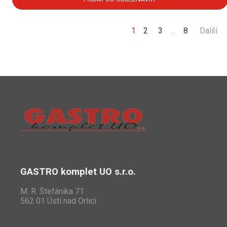
1
2
3
…
8
Další
GASTRO komplet UO s.r.o.
M. R. Štefánika 71
562 01 Ústí nad Orlicí