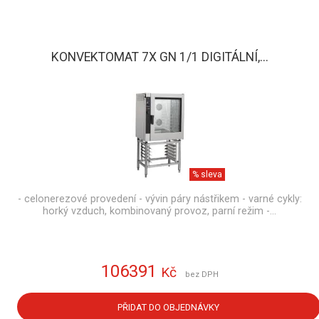
KONVEKTOMAT 7X GN 1/1 DIGITÁLNÍ,...
% sleva
- celonerezové provedení - vývin páry nástřikem - varné cykly:
horký vzduch, kombinovaný provoz, parní režim -…
106391
Kč
bez DPH
PŘIDAT DO OBJEDNÁVKY