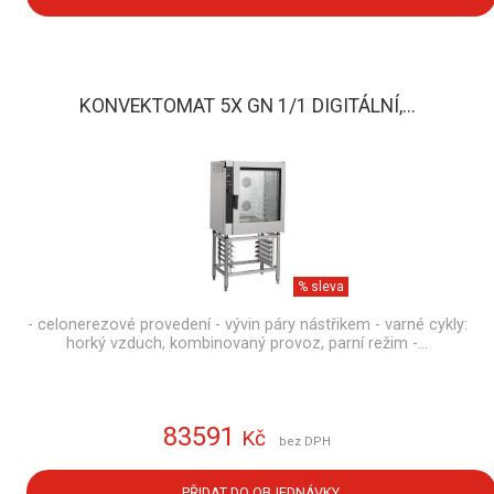
KONVEKTOMAT 5X GN 1/1 DIGITÁLNÍ,...
% sleva
- celonerezové provedení - vývin páry nástřikem - varné cykly:
horký vzduch, kombinovaný provoz, parní režim -…
83591
Kč
bez DPH
PŘIDAT DO OBJEDNÁVKY