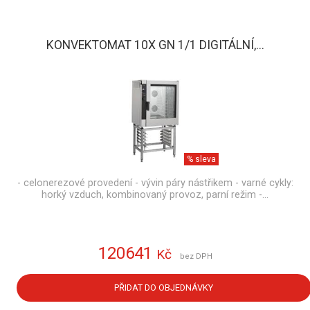
KONVEKTOMAT 10X GN 1/1 DIGITÁLNÍ,...
% sleva
- celonerezové provedení - vývin páry nástřikem - varné cykly:
horký vzduch, kombinovaný provoz, parní režim -…
120641
Kč
bez DPH
PŘIDAT DO OBJEDNÁVKY