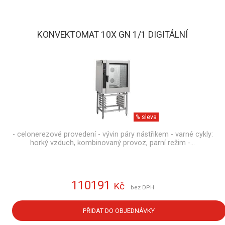
KONVEKTOMAT 10X GN 1/1 DIGITÁLNÍ
% sleva
- celonerezové provedení - vývin páry nástřikem - varné cykly:
horký vzduch, kombinovaný provoz, parní režim -…
110191
Kč
bez DPH
PŘIDAT DO OBJEDNÁVKY