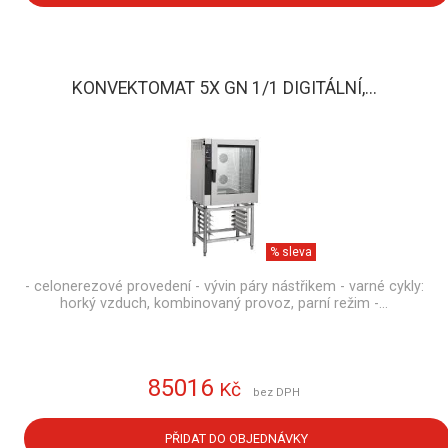
KONVEKTOMAT 5X GN 1/1 DIGITÁLNÍ,...
% sleva
- celonerezové provedení - vývin páry nástřikem - varné cykly:
horký vzduch, kombinovaný provoz, parní režim -…
85016
Kč
bez DPH
PŘIDAT DO OBJEDNÁVKY