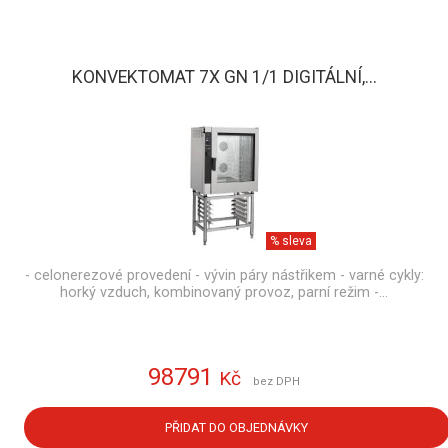
KONVEKTOMAT 7X GN 1/1 DIGITÁLNÍ,...
% sleva
- celonerezové provedení - vývin páry nástřikem - varné cykly:
horký vzduch, kombinovaný provoz, parní režim -…
98791
Kč
bez DPH
PŘIDAT DO OBJEDNÁVKY