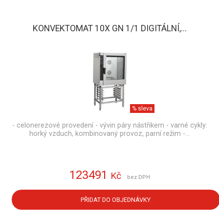
KONVEKTOMAT 10X GN 1/1 DIGITÁLNÍ,...
% sleva
- celonerezové provedení - vývin páry nástřikem - varné cykly:
horký vzduch, kombinovaný provoz, parní režim -…
123491
Kč
bez DPH
PŘIDAT DO OBJEDNÁVKY