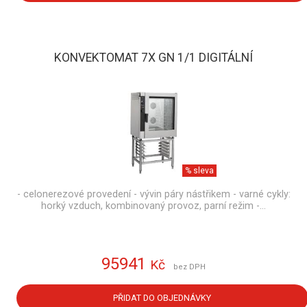
KONVEKTOMAT 7X GN 1/1 DIGITÁLNÍ
% sleva
- celonerezové provedení - vývin páry nástřikem - varné cykly:
horký vzduch, kombinovaný provoz, parní režim -…
95941
Kč
bez DPH
PŘIDAT DO OBJEDNÁVKY