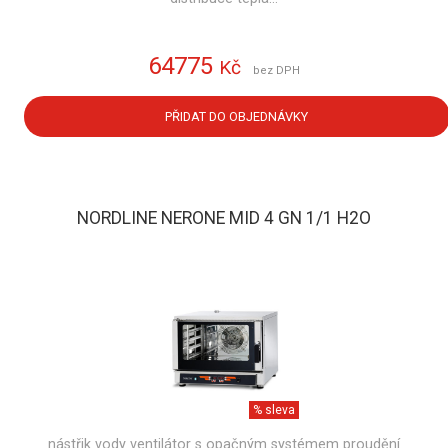
64775
Kč
bez DPH
PŘIDAT DO OBJEDNÁVKY
NORDLINE NERONE MID 4 GN 1/1 H2O
% sleva
nástřik vody ventilátor s opačným systémem proudění