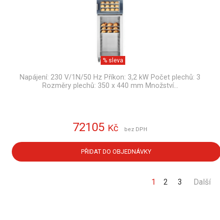
% sleva
Napájení: 230 V/1N/50 Hz Příkon: 3,2 kW Počet plechů: 3
Rozměry plechů: 350 x 440 mm Množství…
72105
Kč
bez DPH
PŘIDAT DO OBJEDNÁVKY
1
2
3
Další