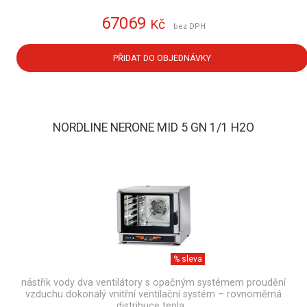
67069
Kč
bez DPH
PŘIDAT DO OBJEDNÁVKY
NORDLINE NERONE MID 5 GN 1/1 H2O
% sleva
nástřik vody dva ventilátory s opačným systémem proudění
vzduchu dokonalý vnitřní ventilační systém – rovnoměrná
distribuce tepla…