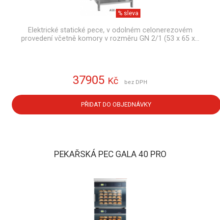
% sleva
Elektrické statické pece, v odolném celonerezovém
provedení včetně komory v rozměru GN 2/1 (53 x 65 x…
37905
Kč
bez DPH
PŘIDAT DO OBJEDNÁVKY
PEKAŘSKÁ PEC GALA 40 PRO