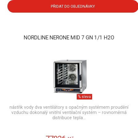
PŘIDAT DO OBJEDNÁVKY
NORDLINE NERONE MID 7 GN 1/1 H2O
% sleva
nástřik vody dva ventilátory s opačným systémem proudění
vzduchu dokonalý vnitřní ventilační systém – rovnoměrná
distribuce tepla…