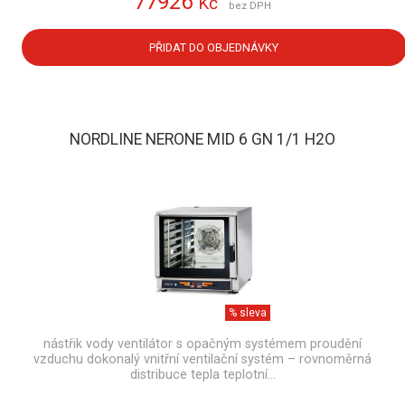
77926
Kč
bez DPH
PŘIDAT DO OBJEDNÁVKY
NORDLINE NERONE MID 6 GN 1/1 H2O
% sleva
nástřik vody ventilátor s opačným systémem proudění
vzduchu dokonalý vnitřní ventilační systém – rovnoměrná
distribuce tepla teplotní…