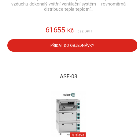
vzduchu dokonalý vnitřní ventilační systém – rovnoměrná
distribuce tepla teplotní…
61655
Kč
bez DPH
PŘIDAT DO OBJEDNÁVKY
ASE-03
% sleva