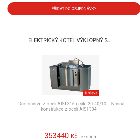
PŘIDAT DO OBJEDNÁVKY
ELEKTRICKÝ KOTEL VÝKLOPNÝ S...
% sleva
- Dno nádrže z oceli AISI 316 o síle 20-40/10. - Nosná
konstrukce z oceli AISI 304…
353440
Kč
bez DPH