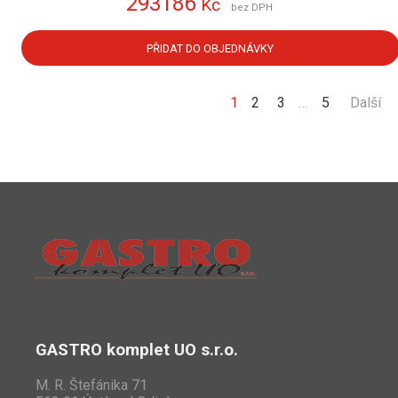
293186
Kč
bez DPH
PŘIDAT DO OBJEDNÁVKY
1
2
3
…
5
Další
GASTRO komplet UO s.r.o.
M. R. Štefánika 71