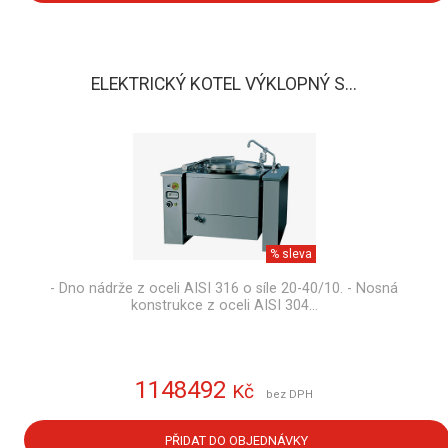
ELEKTRICKÝ KOTEL VÝKLOPNÝ S...
% sleva
- Dno nádrže z oceli AISI 316 o síle 20-40/10. - Nosná
konstrukce z oceli AISI 304…
1148492
Kč
bez DPH
PŘIDAT DO OBJEDNÁVKY