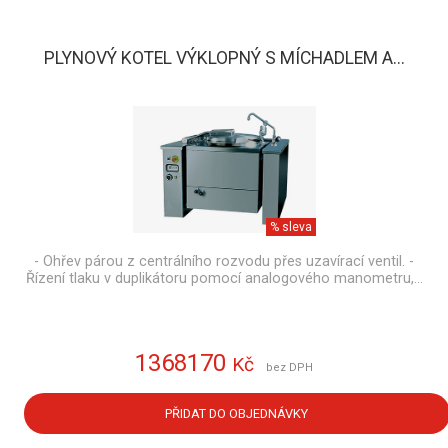
PLYNOVÝ KOTEL VÝKLOPNÝ S MÍCHADLEM A...
% sleva
- Ohřev párou z centrálního rozvodu přes uzavírací ventil. -
Řízení tlaku v duplikátoru pomocí analogového manometru,…
1368170
Kč
bez DPH
PŘIDAT DO OBJEDNÁVKY