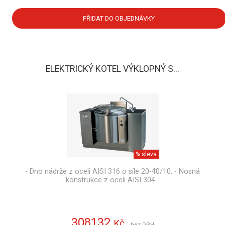
PŘIDAT DO OBJEDNÁVKY
ELEKTRICKÝ KOTEL VÝKLOPNÝ S...
% sleva
- Dno nádrže z oceli AISI 316 o síle 20-40/10. - Nosná
konstrukce z oceli AISI 304…
308132
Kč
bez DPH