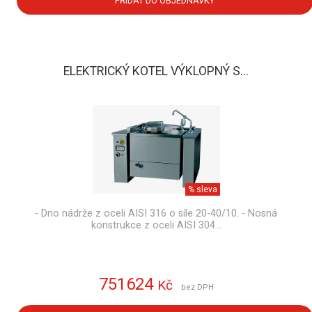
PŘIDAT DO OBJEDNÁVKY
ELEKTRICKÝ KOTEL VÝKLOPNÝ S...
% sleva
- Dno nádrže z oceli AISI 316 o síle 20-40/10. - Nosná
konstrukce z oceli AISI 304…
751624
Kč
bez DPH