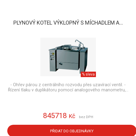
PLYNOVÝ KOTEL VÝKLOPNÝ S MÍCHADLEM A...
% sleva
- Ohřev párou z centrálního rozvodu přes uzavírací ventil. -
Řízení tlaku v duplikátoru pomocí analogového manometru,…
845718
Kč
bez DPH
PŘIDAT DO OBJEDNÁVKY