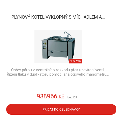
PLYNOVÝ KOTEL VÝKLOPNÝ S MÍCHADLEM A...
% sleva
- Ohřev párou z centrálního rozvodu přes uzavírací ventil. -
Řízení tlaku v duplikátoru pomocí analogového manometru,…
938966
Kč
bez DPH
PŘIDAT DO OBJEDNÁVKY