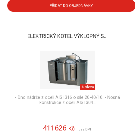
PŘIDAT DO OBJEDNÁVKY
ELEKTRICKÝ KOTEL VÝKLOPNÝ S...
% sleva
- Dno nádrže z oceli AISI 316 o síle 20-40/10. - Nosná
konstrukce z oceli AISI 304…
411626
Kč
bez DPH